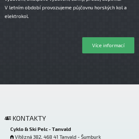
V letním období provozujeme půjčovnu horských kol a
elektrokol.
Více informací
KONTAKTY
Cyklo & Ski Pelc - Tanvald
Vítězná 382, 468 41 Tanvald - Šumburk