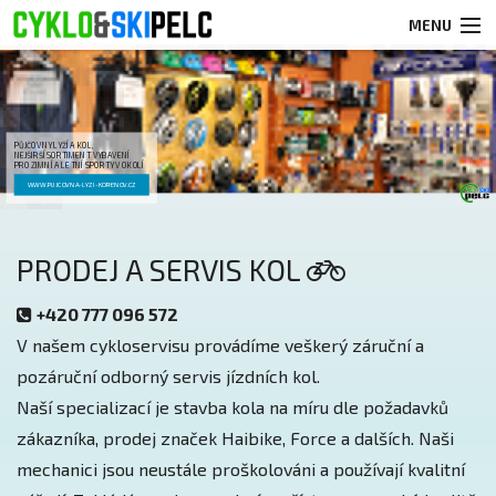
MENU
PRODEJ A SERVIS KOL
FOTOGALERIE
PŮJČOVNY LYŽÍ A KOL,
NEJŠIRŠÍ SORTIMENT VYBAVENÍ
PRO ZIMNÍ A LETNÍ SPORTY V OKOLÍ
PŮJČOVNY
WWW.PUJCOVNA-LYZI-KORENOV.CZ
KONTAKTY
PRODEJ A SERVIS KOL
+420 777 096 572
V našem cykloservisu provádíme veškerý záruční a
pozáruční odborný servis jízdních kol.
Naší specializací je stavba kola na míru dle požadavků
zákazníka, prodej značek Haibike, Force a dalších. Naši
mechanici jsou neustále proškolováni a používají kvalitní