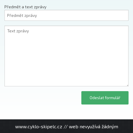
Předmět a text zprávy
www.cyklo-skipelc.cz // web nevyužívá žádným